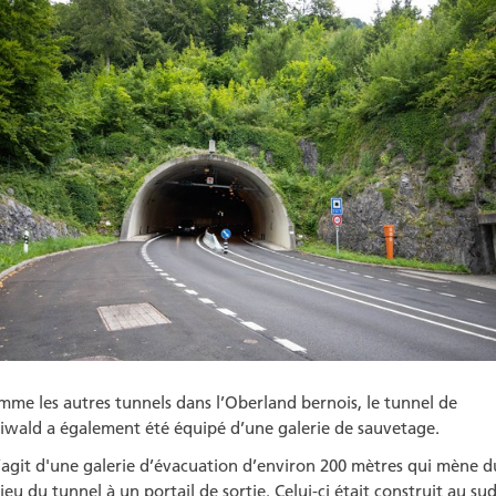
me les autres tunnels dans l’Oberland bernois, le tunnel de
liwald a également été équipé d’une galerie de sauvetage.
s’agit d'une galerie d’évacuation d’environ 200 mètres qui mène d
ieu du tunnel à un portail de sortie. Celui-ci était construit au su