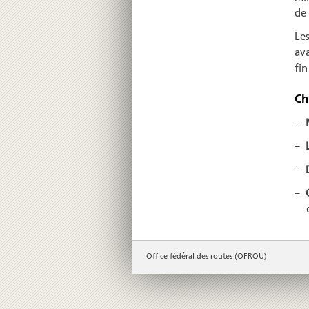
de
Le
ava
fin
Ch
Office fédéral des routes (OFROU)