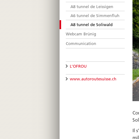
A8 tunnel de Leissigen
A6 tunnel de Simmenfluh
A8 tunnel de Soliwald
Webcam Brünig
Communication
L’OFROU
www.autoroutesuisse.ch
Com
So
Il 
mil