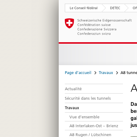
Le Conseil fédéral
DETEC
O
Page d’accueil
Travaux
A8 tunne
A
Actualité
Sécurité dans les tunnels
Da
Travaux
be
Vue d’ensemble
ga
jus
A8 Interlaken-Ost – Brienz
A8 Rugen / Lütschinen