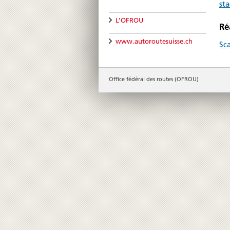
st
L’OFROU
Ré
www.autoroutesuisse.ch
Sc
Office fédéral des routes (OFROU)