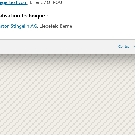
aegertext.com
, Brienz / OFROU
alisation technique :
arton Stingelin AG
, Liebefeld Berne
Contact