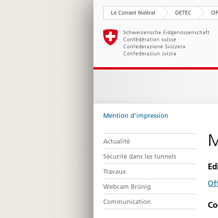
Le Conseil fédéral
DETEC
O
Mention d’impression
M
Actualité
Sécurité dans les tunnels
Ed
Travaux
Of
Webcam Brünig
Communication
Co