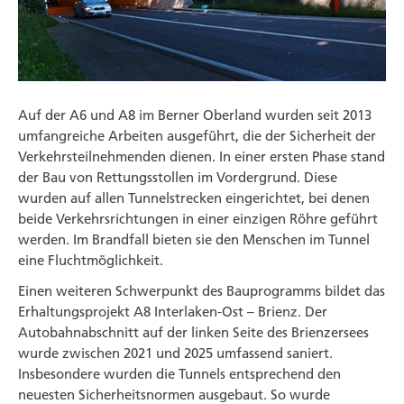
Auf der A6 und A8 im Berner Oberland wurden seit 2013
umfangreiche Arbeiten aus­geführt, die der Sicher­heit der
Verkehrs­teilnehmenden dienen. In einer ersten Phase stand
der Bau von Rettungs­stollen im Vorder­grund. Diese
wurden auf allen Tunnel­strecken eingerichtet, bei denen
beide Verkehrs­richtungen in einer einzigen Röhre geführt
werden. Im Brand­fall bieten sie den Menschen im Tunnel
eine Fluchtmöglichkeit.
Einen weiteren Schwer­punkt des Bau­programms bildet das
Erhaltungs­projekt A8 Interlaken-Ost – Brienz. Der
Autobahn­abschnitt auf der linken Seite des Brienzer­sees
wurde zwischen 2021 und 2025 umfassend saniert.
Insbesondere wurden die Tunnels entsprechend den
neuesten Sicherheits­normen ausgebaut. So wurde