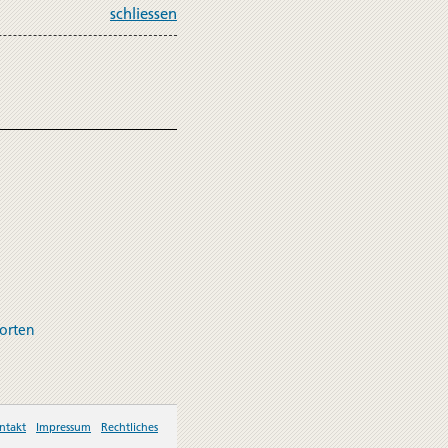
schliessen
orten
ntakt
Impressum
Rechtliches