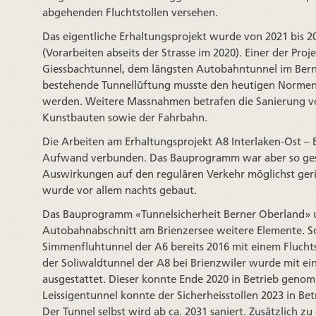
abgehenden Fluchtstollen versehen.
Das eigentliche Erhaltungs­projekt wurde von 2021 bis 
(Vorarbeiten abseits der Strasse im 2020). Einer der Pro
Giessbach­tunnel, dem längsten Autobahn­tunnel im Ber
bestehende Tunnel­lüftung musste den heutigen Normen
werden. Weitere Mass­nahmen betrafen die Sanierung 
Kunstbauten sowie der Fahrbahn.
Die Arbeiten am Erhaltungs­projekt A8 Interlaken-Ost –
Aufwand verbunden. Das Bau­programm war aber so gest
Auswirkungen auf den regulären Verkehr möglichst geri
wurde vor allem nachts gebaut.
Das Bauprogramm «Tunnel­sicherheit Berner Oberland»
Autobahn­abschnitt am Brienzer­see weitere Elemente. 
Simmenfluh­tunnel der A6 bereits 2016 mit einem Flucht­
der Soliwald­tunnel der A8 bei Brienz­wiler wurde mit ei
ausgestattet. Dieser konnte Ende 2020 in Betrieb gen
Leissigen­tunnel konnte der Sicherheisstollen 2023 in 
Der Tunnel selbst wird ab ca. 2031 saniert. Zusätzlich z